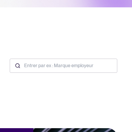
The power of employer branding
and recruitment marketing in
attracting top talent
Read full story