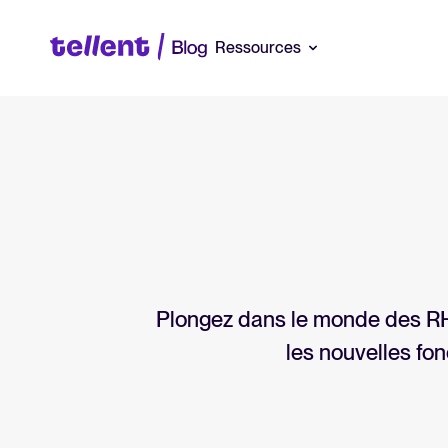
Ressources
Tellent
Une plateforme unique pour recruter, gérer et développer vos équipe
comment tout se connecte, très simplement.
Nos clients
De vraies équipes, des résultats concrets. Découvrez comment des en
comme la vôtre utilisent Tellent pour recruter plus efficacement et con
Plongez dans le monde des RH 
équipes solides.
les nouvelles fon