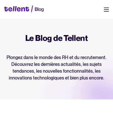
Ressources
FR
Tellent
Le Blog de Tellent
Une plateforme unique pour recruter, gérer et développer vos
DE
équipes. Découvrez comment tout se connecte, très simplement.
EN
Plongez dans le monde des RH et du recrutement.
Nos clients
Login
NL
Découvrez les dernières actualités, les sujets
De vraies équipes, des résultats concrets. Découvrez comment des
entreprises comme la vôtre utilisent Tellent pour recruter plus
tendances, les nouvelles fonctionnalités, les
efficacement et construire des équipes solides.
innovations technologiques et bien plus encore.
Centre d’aide
Démarrez rapidement. Retrouvez guides, conseils et réponses à vos
questions au même endroit.