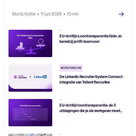
Moritz Kothe
11 juni 2026
10 min
EU-richtlijn Loontransparantie Gids: zo
bereid jij je HR-team voor
BEDRIJFSNIEUWS
De LinkedIn Recruiter System Connect-
integratie van Tellent Recruitee
EU-richtlijn loontransparantie: de 3
uitdagingen die je als werkgever moet
aanpakken