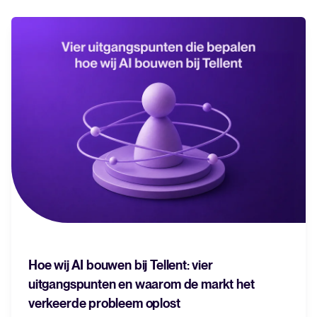
Altijd op de hoogte. Bekijk de laatste updates en wat er aankomt.
FEATURED
The power of employer branding
and recruitment marketing in
attracting top talent
Read full story
Hoe wij AI bouwen bij Tellent: vier
uitgangspunten en waarom de markt het
verkeerde probleem oplost