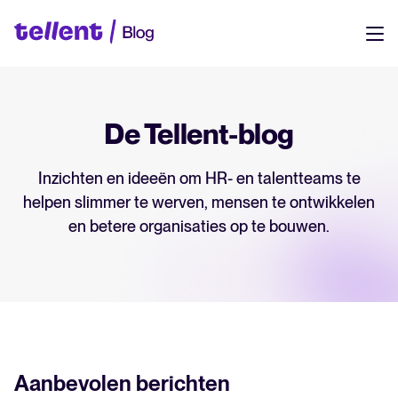
Resources
NL
Tellent
De Tellent-blog
Eén platform voor werven, managen en groeien. Ontdek hoe alles
DE
samenkomt.
Inzichten en ideeën om HR- en talentteams te
EN
helpen slimmer te werven, mensen te ontwikkelen
Onze klanten
Login
FR
en betere organisaties op te bouwen.
Echte teams, echte resultaten. Zie hoe bedrijven zoals het jouwe
Tellent inzetten om beter te werven en sterkere teams te bouwen.
Helpcentrum
Snel op weg. Vind handleidingen, tips en antwoorden op je vragen —
op één plek.
Aanbevolen berichten
Productupdates