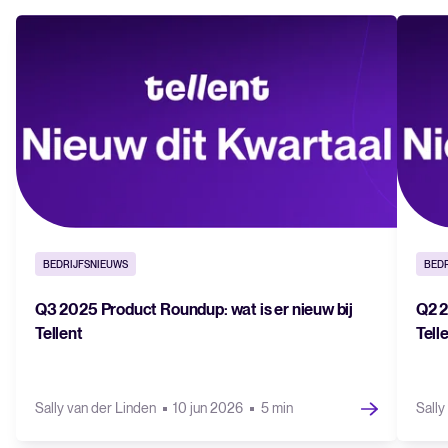
BEDRIJFSNIEUWS
BED
Q3 2025 Product Roundup: wat is er nieuw bij
Q2 2
Tellent
Tell
Sally van der Linden
10 jun 2026
5 min
Sally