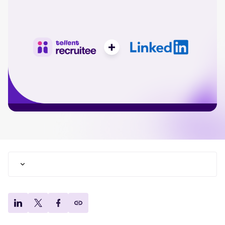
Altijd op de hoogte. Bekijk de laatste updates en wat er aankomt.
FEATURED
The power of employer branding
and recruitment marketing in
attracting top talent
De belangrijkste kenmerken van LinkedIn Recruiter
Read full story
System Connect
Testimonials