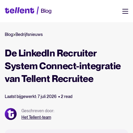
Resources
Blog
Bedrijfsnieuws
NL
Tellent
Eén platform voor werven, managen en groeien. Ontdek hoe alles
DE
De LinkedIn Recruiter
samenkomt.
EN
System Connect-integratie
Onze klanten
Login
van Tellent Recruitee
Echte teams, echte resultaten. Zie hoe bedrijven zoals het jouwe
Tellent inzetten om beter te werven en sterkere teams te bouwen.
Laatst bijgewerkt: 7 juli 2026
2 read
Helpcentrum
Snel op weg. Vind handleidingen, tips en antwoorden op je vragen —
Geschreven door:
op één plek.
Het Tellent-team
Productupdates