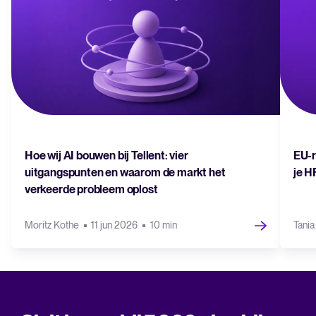
Hoe wij AI bouwen bij Tellent: vier
EU-r
uitgangspunten en waarom de markt het
je H
verkeerde probleem oplost
Moritz Kothe
11 jun 2026
10 min
Tani