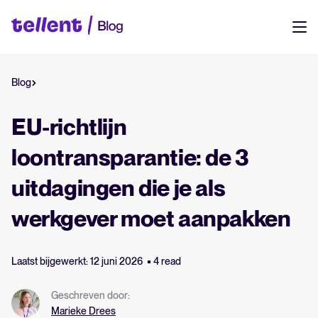
Resources
Blog
NL
Tellent
Eén platform voor werven, managen en groeien. Ontdek hoe alles
DE
EU-richtlijn
samenkomt.
EN
loontransparantie: de 3
Onze klanten
Login
FR
uitdagingen die je als
Echte teams, echte resultaten. Zie hoe bedrijven zoals het jouwe
Tellent inzetten om beter te werven en sterkere teams te bouwen.
werkgever moet aanpakken
Helpcentrum
Snel op weg. Vind handleidingen, tips en antwoorden op je vragen —
Laatst bijgewerkt: 12 juni 2026
4 read
op één plek.
Geschreven door:
Productupdates
Marieke Drees