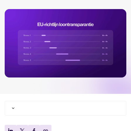
Altijd op de hoogte. Bekijk de laatste updates en wat er aankomt.
FEATURED
The power of employer branding
and recruitment marketing in
attracting top talent
Read full story
Uitdaging 1: De kwaliteit van je data is vaak minder
goed dan je denkt