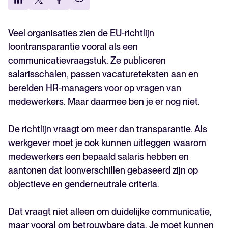
Uitdaging 2: Managers zijn niet voldoende
voorbereid op gesprekken over loontransparantie
Uitdaging 3: Rapporteren is niet genoeg om
Veel organisaties zien de EU-richtlijn
loonverschillen te verkleinen
loontransparantie vooral als een
Breng eerst de basis op orde voordat je over
communicatievraagstuk. Ze publiceren
loontransparantie communiceert
salarisschalen, passen vacatureteksten aan en
bereiden HR-managers voor op vragen van
medewerkers. Maar daarmee ben je er nog niet.
De richtlijn vraagt om meer dan transparantie. Als
werkgever moet je ook kunnen uitleggen waarom
medewerkers een bepaald salaris hebben en
aantonen dat loonverschillen gebaseerd zijn op
objectieve en genderneutrale criteria.
Dat vraagt niet alleen om duidelijke communicatie,
maar vooral om betrouwbare data. Je moet kunnen