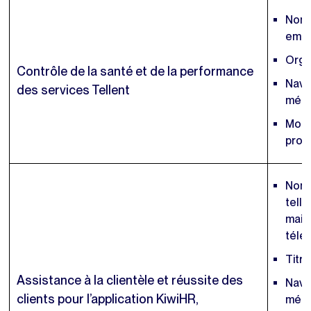
Nom d
emai
Orga
Contrôle de la santé et de la performance
Navi
des services Tellent
méta
Modè
prod
Nom 
telle
mail
télé
Titre
Assistance à la clientèle et réussite des
Navi
clients pour l’application KiwiHR,
méta