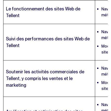
Le fonctionnement des sites Web de
Navig
méta
Tellent
Navig
méta
Suivi des performances des sites Web de
Tellent
Modèl
sites
Navig
Soutenir les activités commerciales de
méta
Tellent, y compris les ventes et le
Modèl
marketing
sites
Navig
méta