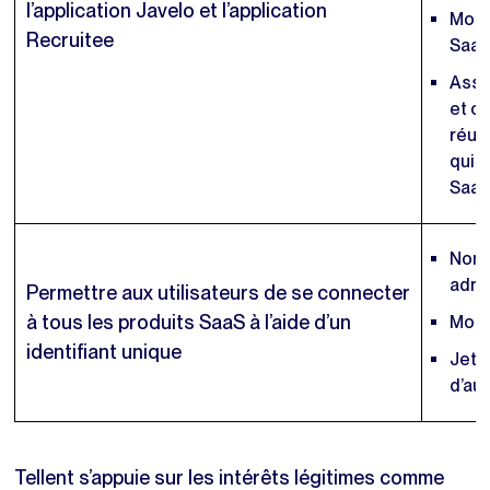
l’application Javelo et l’application
Modèl
Recruitee
Saa
Assis
et c
réus
qui 
Saa
Nom d
adre
Permettre aux utilisateurs de se connecter
à tous les produits SaaS à l’aide d’un
Mot 
identifiant unique
Jeto
d’aut
Tellent s’appuie sur les intérêts légitimes comme