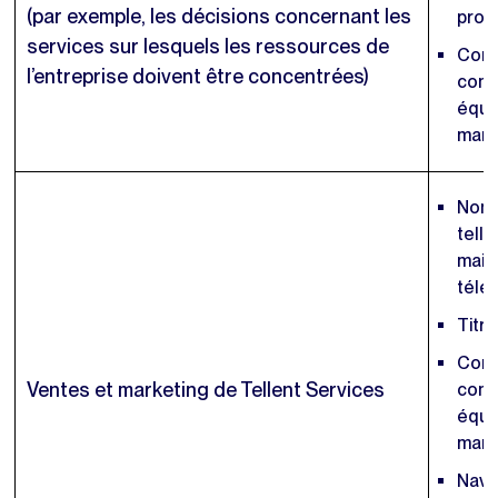
(par exemple, les décisions concernant les
prod
services sur lesquels les ressources de
Cont
l’entreprise doivent être concentrées)
comm
équi
mark
Nom 
telle
mail
télé
Titre
Cont
Ventes et marketing de Tellent Services
comm
équi
mark
Navi