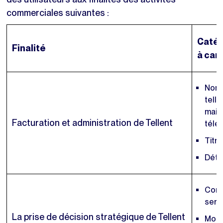
commerciales suivantes :
Catég
Finalité
à car
Nom 
telle
mail
Facturation et administration de Tellent
télé
Titre
Détai
Comm
serv
La prise de décision stratégique de Tellent
Modè