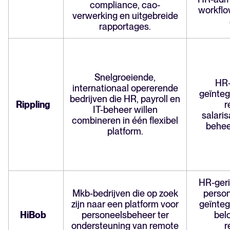
compliance, cao-
workflo
verwerking en uitgebreide
rapportages.
Snelgroeiende,
HR-
internationaal opererende
geïnteg
bedrijven die HR, payroll en
Rippling
r
IT-beheer willen
salaris
combineren in één flexibel
behee
platform.
HR-geri
Mkb-bedrijven die op zoek
perso
zijn naar een platform voor
geïnteg
HiBob
personeelsbeheer ter
bel
ondersteuning van remote
r