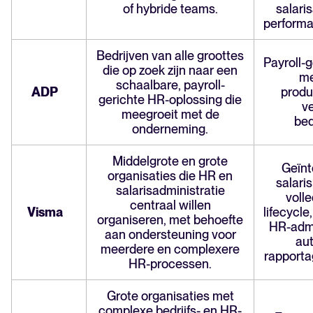
of hybride teams.
salari
perform
Bedrijven van alle groottes
Payroll-
die op zoek zijn naar een
me
schaalbare, payroll-
ADP
produ
gerichte HR-oplossing die
v
meegroeit met de
bed
onderneming.
Middelgrote en grote
Geïnt
organisaties die HR en
salari
salarisadministratie
voll
centraal willen
Visma
lifecycl
organiseren, met behoefte
HR-admin
aan ondersteuning voor
aut
meerdere en complexere
rapporta
HR-processen.
Grote organisaties met
complexe bedrijfs- en HR-