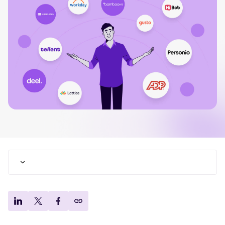
FEATURED
The power 
and recrui
attracting 
Read full s
Korte uitleg: wat is software voor
personeelsbeheer?
Top HR-platforms in Nederland (in 2026)
De top 10 beste personeelsbeheersoftware in 2026