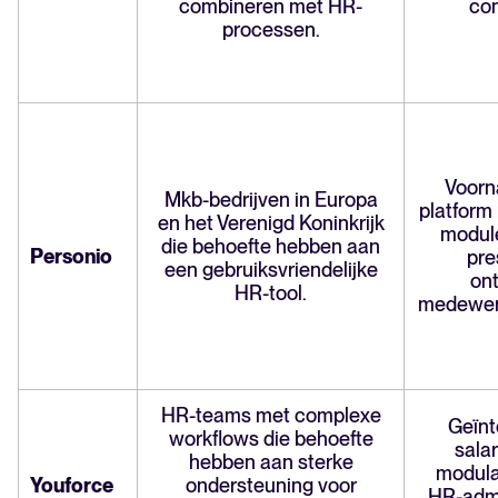
combineren met HR-
con
processen.
Voorn
Mkb-bedrijven in Europa
platform
en het Verenigd Koninkrijk
module
die behoefte hebben aan
Personio
pre
een gebruiksvriendelijke
ont
HR-tool.
medewer
HR-teams met complexe
Geïnt
workflows die behoefte
sala
hebben aan sterke
modula
Youforce
ondersteuning voor
HR-admin