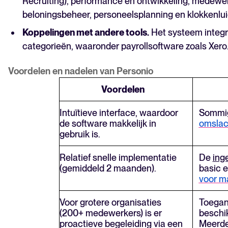
Recruiting), performance en ontwikkeling, medew
beloningsbeheer, personeelsplanning en klokkenlui
Koppelingen met andere tools.
Het systeem integr
categorieën, waaronder payrollsoftware zoals Xero
Voordelen en nadelen van Personio
Voordelen
Intuïtieve interface, waardoor
Sommig
de software makkelijk in
omslach
gebruik is.
Relatief snelle implementatie
De
ing
(gemiddeld 2 maanden).
basic e
voor m
Voor grotere organisaties
Toegang
(200+ medewerkers) is er
beschi
proactieve begeleiding via een
Meerde