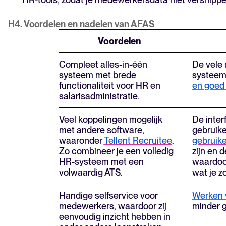
H4. Voordelen en nadelen van AFAS
Voordelen
Compleet alles-in-één
De vele
systeem met brede
systeem 
functionaliteit voor HR en
en goed 
salarisadministratie.
Veel koppelingen mogelijk
De inter
met andere software,
gebruiker
waaronder
Tellent Recruitee
.
gebruike
Zo combineer je een volledig
zijn en d
HR-systeem met een
waardoor
volwaardig ATS.
wat je z
Handige selfservice voor
Werken v
medewerkers, waardoor zij
minder g
eenvoudig inzicht hebben in