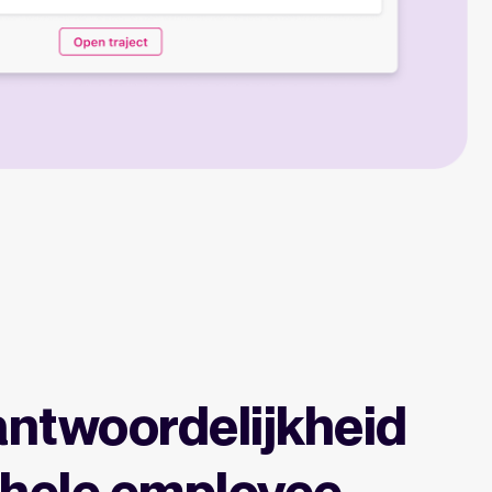
ntwoordelijkheid
ehele employee