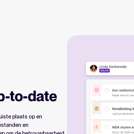
p-to-date
iste plaats op en
estanden en
ap om de betrouwbaarheid