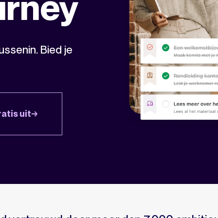
urney
ussenin. Bied je
atis uit