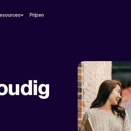
esources
Prijzen
oudig