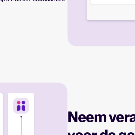
Neem vera
voor de g