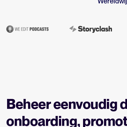
Wereldwij
Beheer eenvoudig 
onboarding, promot