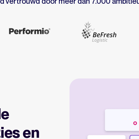
d vertrouwd door meer dan 7.000 ambiti
de
ies en